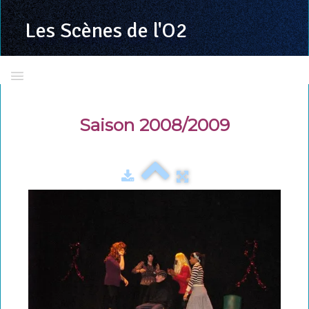
Les Scènes
de l'O2
Accueil
Saison 2008/2009
Présentation
Calendrier 2025/2026
Toutes les programmations
LSDO en images
La troupe
Richard VALENTE
Grand jeu concours LSDO