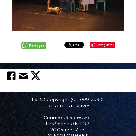
La carte club LSDO
Intégrer LSDO
Créez l'évènement
Partenaires
Enregistrer
Partager
Les liens coup de coeur
Coulisses : Statuts, réglement intérieur
LSDO Copyright (C) 1999-2030.
Tous droits réservés.
Courriers à adresser :
Les Scènes de l'O2
26 Grande Rue
71 500 LOUHANS