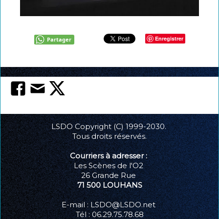
La carte club LSDO
Intégrer LSDO
Enregistrer
Partager
Créez l'évènement
Partenaires
Les liens coup de coeur
Coulisses : Statuts, réglement intérieur
LSDO Copyright (C) 1999-2030.
Tous droits réservés.
Courriers à adresser :
Les Scènes de l'O2
26 Grande Rue
71 500 LOUHANS
E-mail : LSDO@LSDO.net
Tél : 06.29.75.78.68