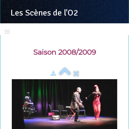
Les Scènes
de l'O2
Accueil
Saison 2008/2009
Présentation
Calendrier 2025/2026
Toutes les programmations
LSDO en images
La troupe
Richard VALENTE
Grand jeu concours LSDO