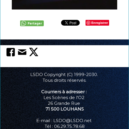
La carte club LSDO
Intégrer LSDO
Enregistrer
Partager
Créez l'évènement
Partenaires
Les liens coup de coeur
Coulisses : Statuts, réglement intérieur
LSDO Copyright (C) 1999-2030.
Tous droits réservés.
Courriers à adresser :
Les Scènes de l'O2
26 Grande Rue
71 500 LOUHANS
E-mail : LSDO@LSDO.net
Tél : 06.29.75.78.68