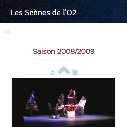
Les Scènes
de l'O2
Accueil
Saison 2008/2009
Présentation
Calendrier 2025/2026
Toutes les programmations
LSDO en images
La troupe
Richard VALENTE
Grand jeu concours LSDO