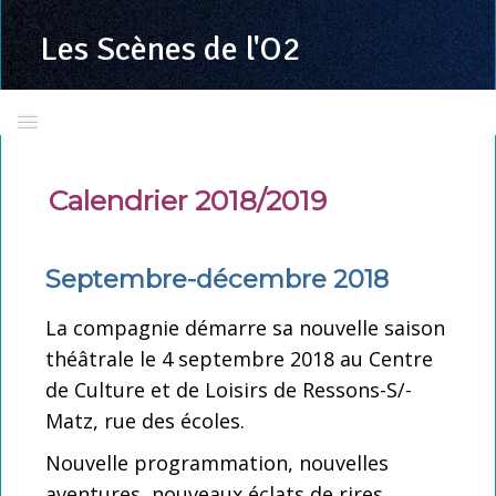
Les Scènes
de l'O2
Accueil
Calendrier 2018/2019
Présentation
Calendrier 2025/2026
Septembre-décembre 2018
Toutes les programmations
La compagnie démarre sa nouvelle saison
LSDO en images
théâtrale le 4 septembre 2018 au Centre
La troupe
de Culture et de Loisirs de Ressons-S/-
Matz, rue des écoles.
Richard VALENTE
Nouvelle programmation, nouvelles
Grand jeu concours LSDO
aventures, nouveaux éclats de rires,