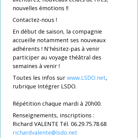
La carte club LSDO
nouvelles émotions !!
Intégrer LSDO
Contactez-nous !
Créez l'évènement
En début de saison, la compagnie
accueille notamment ses nouveaux
Partenaires
adhérents ! N'hésitez-pas à venir
Les liens coup de coeur
participer au voyage théâtral des
semaines à venir !
Coulisses : Statuts, réglement intérieur
Toutes les infos sur
www.LSDO.net
,
rubrique Intégrer LSDO.
Répétition chaque mardi à 20h00.
Renseignements, inscriptions :
Richard VALENTE Tél. 06.29.75.78.68
richardvalente@lsdo.net